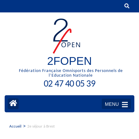
Aller
au
contenu
(Pressez
Entrée)
2FOPEN
Fédération Française Omnisports des Personnels de
l’Education Nationale
02 47 40 05 39
MENU
>
Accueil
2e séjour à Brest