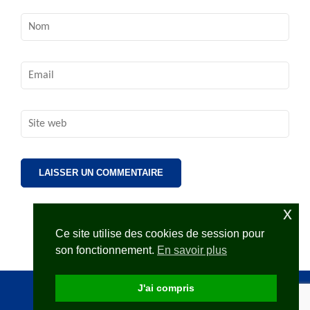
Nom
*
Email
*
Site
web
x
Ce site utilise des cookies de session pour
son fonctionnement.
En savoir plus
J'ai compris
2FOPEN avec
Rara Themes
Propulsé par
WordPress
.