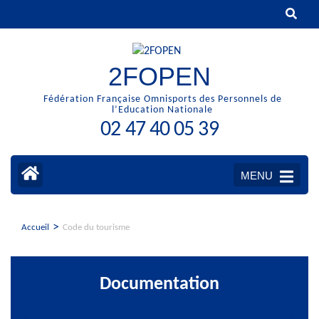
Aller
au
contenu
(Pressez
2FOPEN
Entrée)
Fédération Française Omnisports des Personnels de
l’Education Nationale
02 47 40 05 39
MENU
>
Accueil
Code du tourisme
Documentation