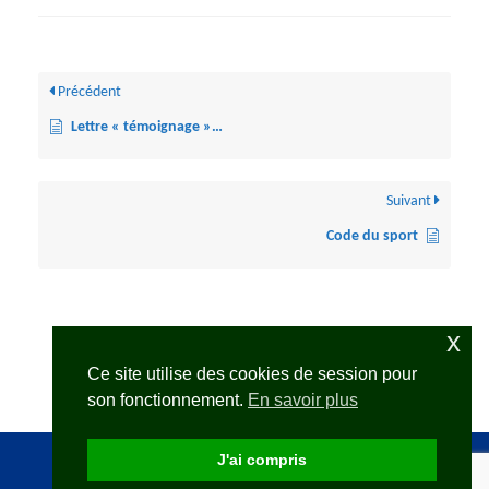
Précédent
Lettre « témoignage »…
Suivant
Code du sport
x
Ce site utilise des cookies de session pour
son fonctionnement.
En savoir plus
J'ai compris
2FOPEN avec
Rara Themes
Propulsé par
WordPress
.