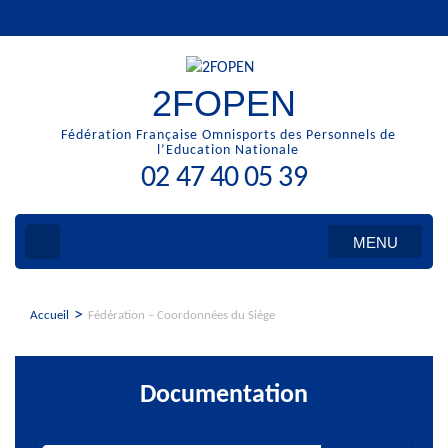
Aller
au
contenu
(Pressez
2FOPEN
Entrée)
Fédération Française Omnisports des Personnels de
l’Education Nationale
02 47 40 05 39
MENU
>
Accueil
Fédération – Coordonnées du Siège
Documentation