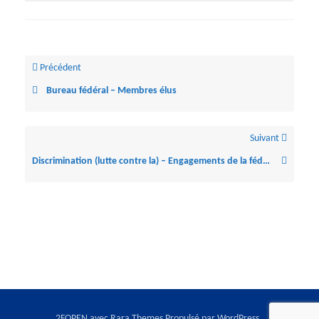
Précédent
Bureau fédéral – Membres élus
Suivant
Discrimination (lutte contre la) – Engagements de la fédération
2FOPEN avec
Rara Themes
Propulsé par
WordPress
.