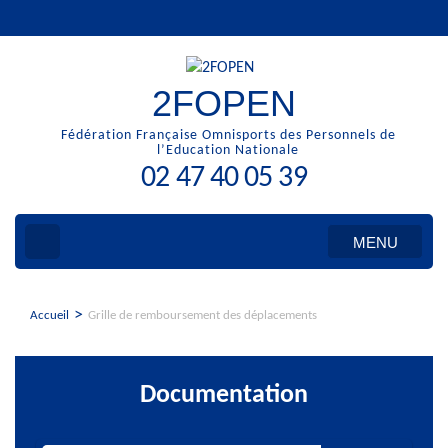
Aller
au
contenu
(Pressez
2FOPEN
Entrée)
Fédération Française Omnisports des Personnels de
l’Education Nationale
02 47 40 05 39
MENU
>
Accueil
Grille de remboursement des déplacements
Documentation