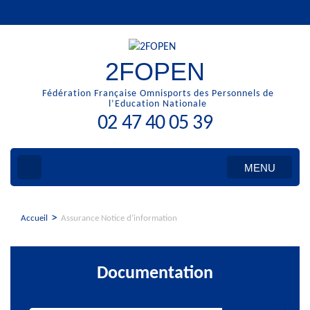
Aller
au
contenu
(Pressez
2FOPEN
Entrée)
Fédération Française Omnisports des Personnels de
l’Education Nationale
02 47 40 05 39
MENU
>
Accueil
Assurance Notice d’information
Documentation