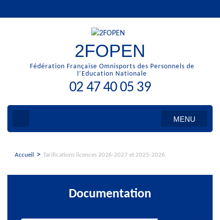
Aller
au
contenu
(Pressez
2FOPEN
Entrée)
Fédération Française Omnisports des Personnels de
l’Education Nationale
02 47 40 05 39
MENU
>
Accueil
Tarifications licences 2026-2027 et 2025-2026
Documentation