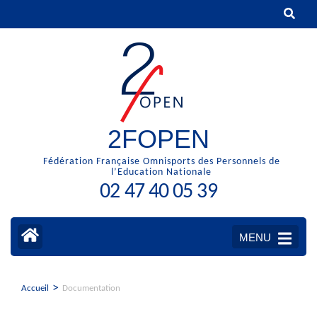
Aller
au
contenu
(Pressez
Entrée)
2FOPEN
Fédération Française Omnisports des Personnels de
l’Education Nationale
02 47 40 05 39
MENU
>
Accueil
Documentation