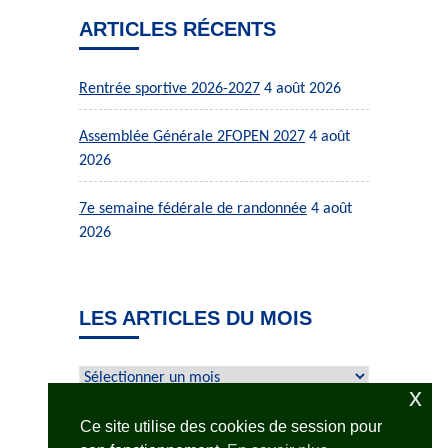
ARTICLES RÉCENTS
Rentrée sportive 2026-2027
4 août 2026
Assemblée Générale 2FOPEN 2027
4 août
2026
7e semaine fédérale de randonnée
4 août
2026
LES ARTICLES DU MOIS
Les
x
articles
du
Ce site utilise des cookies de session pour