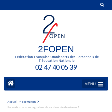
Aller
au
contenu
(Pressez
Entrée)
2FOPEN
Fédération Française Omnisports des Personnels de
l’Education Nationale
02 47 40 05 39
MENU
>
>
Accueil
Formation
Formation accompagnateur de randonnée de niveau 1