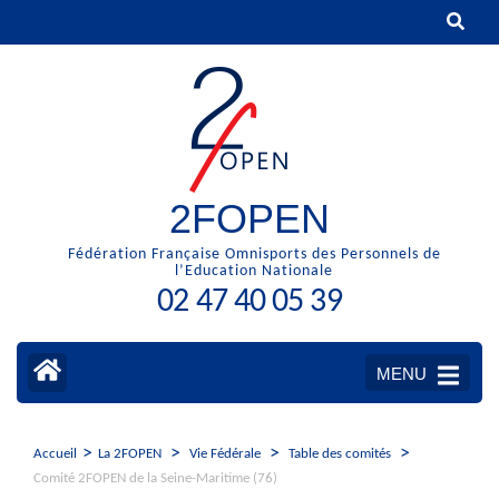
Aller
au
contenu
(Pressez
Entrée)
2FOPEN
Fédération Française Omnisports des Personnels de
l’Education Nationale
02 47 40 05 39
MENU
>
>
>
>
Accueil
La 2FOPEN
Vie Fédérale
Table des comités
Comité 2FOPEN de la Seine-Maritime (76)