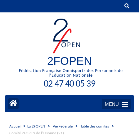
Aller
au
contenu
(Pressez
Entrée)
2FOPEN
Fédération Française Omnisports des Personnels de
l’Education Nationale
02 47 40 05 39
MENU
>
>
>
>
Accueil
La 2FOPEN
Vie Fédérale
Table des comités
Comité 2FOPEN de l’Essonne (91)