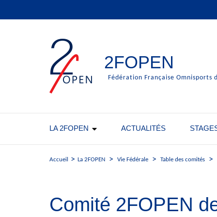
Aller
au
contenu
(Pressez
Entrée)
2FOPEN
Fédération Française Omnisports d
LA 2FOPEN
ACTUALITÉS
STAGE
>
>
>
>
Accueil
La 2FOPEN
Vie Fédérale
Table des comités
Comité 2FOPEN de 