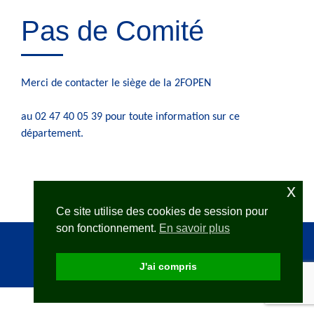
Pas de Comité
Merci de contacter le siège de la 2FOPEN
au 02 47 40 05 39 pour toute information sur ce
département.
x
Ce site utilise des cookies de session pour
son fonctionnement.
En savoir plus
2FOPEN avec
Rara Themes
Propulsé par
WordPress
.
J'ai compris