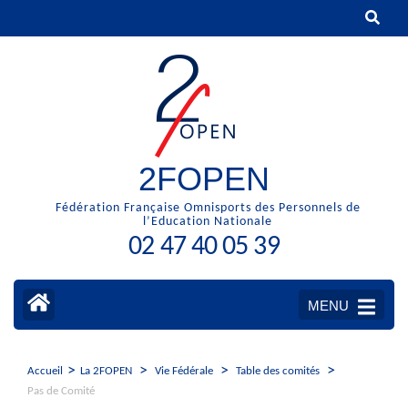
Aller
au
contenu
(Pressez
Entrée)
2FOPEN
Fédération Française Omnisports des Personnels de
l’Education Nationale
02 47 40 05 39
MENU
>
>
>
>
Accueil
La 2FOPEN
Vie Fédérale
Table des comités
Pas de Comité