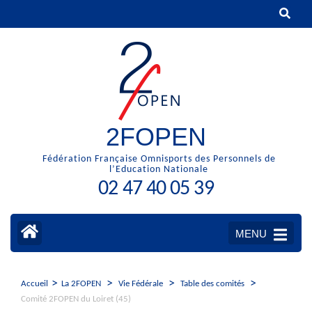
Aller
au
contenu
(Pressez
Entrée)
2FOPEN
Fédération Française Omnisports des Personnels de
l’Education Nationale
02 47 40 05 39
MENU
>
>
>
>
Accueil
La 2FOPEN
Vie Fédérale
Table des comités
Comité 2FOPEN du Loiret (45)