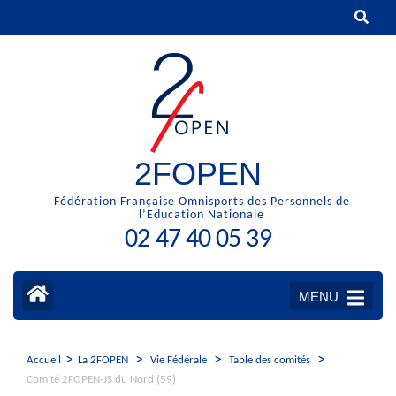
Aller
au
contenu
(Pressez
Entrée)
2FOPEN
Fédération Française Omnisports des Personnels de
l’Education Nationale
02 47 40 05 39
MENU
>
>
>
>
Accueil
La 2FOPEN
Vie Fédérale
Table des comités
Comité 2FOPEN-JS du Nord (59)