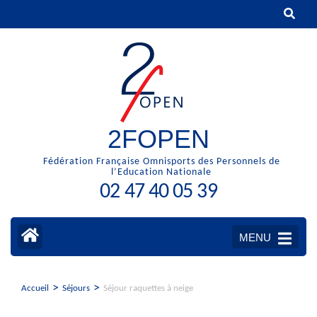
Aller
au
contenu
(Pressez
Entrée)
2FOPEN
Fédération Française Omnisports des Personnels de
l’Education Nationale
02 47 40 05 39
MENU
>
>
Accueil
Séjours
Séjour raquettes à neige