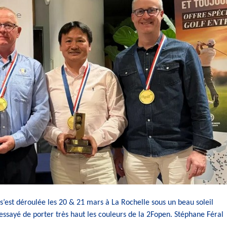
 s’est déroulée les 20 & 21 mars à La Rochelle sous un beau soleil
 essayé de porter très haut les couleurs de la 2Fopen. Stéphane Féral