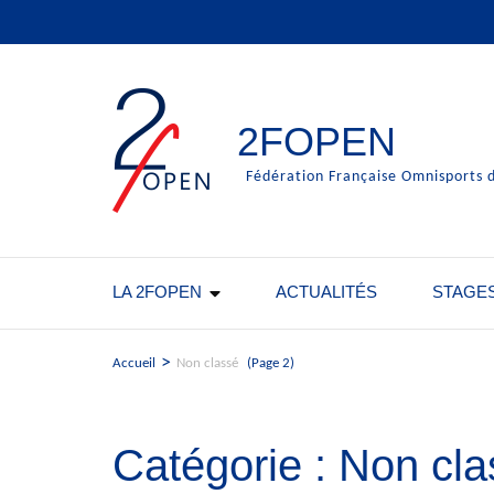
Aller
au
contenu
(Pressez
Entrée)
2FOPEN
Fédération Française Omnisports d
LA 2FOPEN
ACTUALITÉS
STAGE
>
(Page 2)
Accueil
Non classé
Catégorie :
Non cla