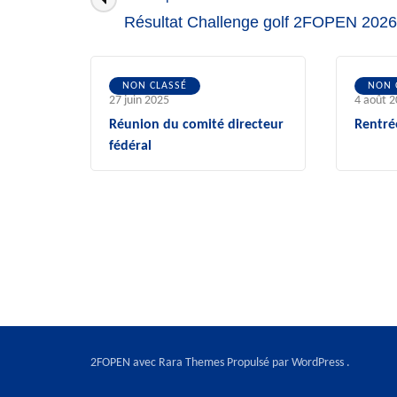
des
Résultat Challenge golf 2FOPEN 2026
articles
NON CLASSÉ
NON 
27 juin 2025
4 août 
Réunion du comité directeur
Rentré
fédéral
2FOPEN avec
Rara Themes
Propulsé par
WordPress
.