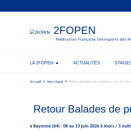
Aller
au
contenu
(Pressez
2FOPEN
Entrée)
Fédération Française Omnisports des P
LA 2FOPEN
ACTUALITÉS
STAGE
>
>
Accueil
Non classé
Retour Balades de printemps sur la côte
Retour Balades de p
à Bayonne (64) : 08 au 13 juin 2026 6 Jours / 5 nu