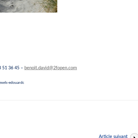
3 51 36 45 –
benoit.david@2fopen.com
pexels-edouardc
Article suivant