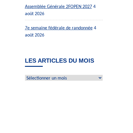
Assemblée Générale 2FOPEN 2027
4
août 2026
7e semaine fédérale de randonnée
4
août 2026
LES ARTICLES DU MOIS
Les
articles
du
mois