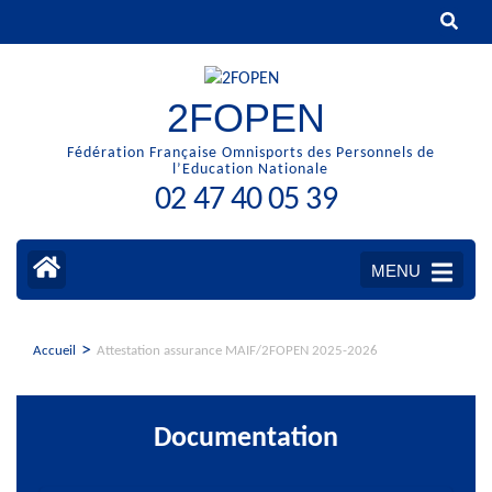
Aller
au
contenu
(Pressez
2FOPEN
Entrée)
Fédération Française Omnisports des Personnels de
l’Education Nationale
02 47 40 05 39
MENU
>
Accueil
Attestation assurance MAIF/2FOPEN 2025-2026
Documentation