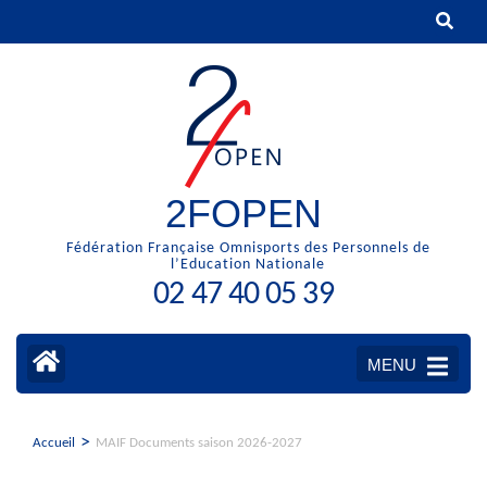
Aller
au
contenu
(Pressez
Entrée)
2FOPEN
Fédération Française Omnisports des Personnels de
l’Education Nationale
02 47 40 05 39
MENU
>
Accueil
MAIF Documents saison 2026-2027