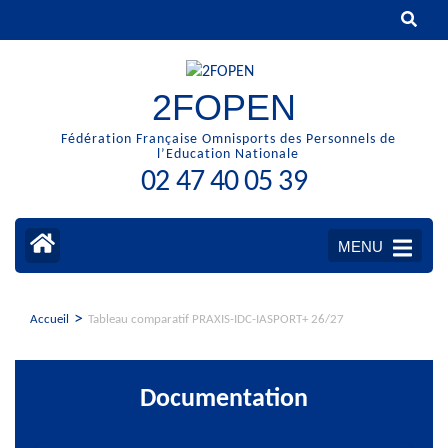
Aller
au
contenu
(Pressez
2FOPEN
Entrée)
Fédération Française Omnisports des Personnels de
l’Education Nationale
02 47 40 05 39
MENU
>
Accueil
Tableau comparatif PRAXIS-IDC-IASPORT+ 26/27
Documentation