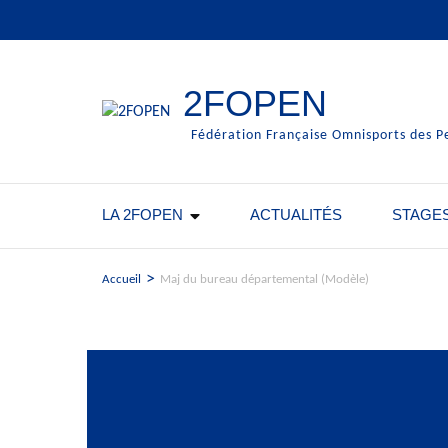
Aller
au
contenu
(Pressez
2FOPEN
Entrée)
Fédération Française Omnisports des P
LA 2FOPEN
ACTUALITÉS
STAGE
>
Accueil
Maj du bureau départemental (Modèle)