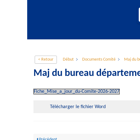
< Retour
Début
Documents Comité
Maj du b
Maj du bureau départeme
Fiche_Mise_a_jour_du-Comite-2026-2027
Télécharger le fichier Word
Précédent