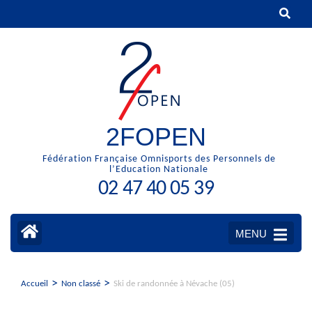
Aller
au
contenu
(Pressez
Entrée)
2FOPEN
Fédération Française Omnisports des Personnels de
l’Education Nationale
02 47 40 05 39
MENU
>
>
Accueil
Non classé
Ski de randonnée à Névache (05)