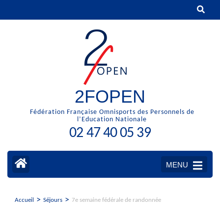
Aller
au
contenu
(Pressez
Entrée)
2FOPEN
Fédération Française Omnisports des Personnels de
l’Education Nationale
02 47 40 05 39
MENU
>
>
Accueil
Séjours
7e semaine fédérale de randonnée