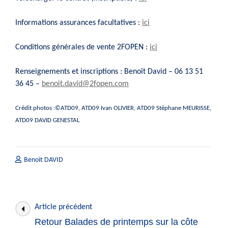
Informations assurances facultatives :
ici
Conditions générales de vente 2FOPEN :
ici
Renseignements et inscriptions : Benoît David – 06 13 51
36 45 –
benoit.david@2fopen.com
Crédit photos :©ATD09, ATD09 Ivan OLIVIER, ATD09 Stéphane MEURISSE,
ATD09 DAVID GENESTAL
Benoit DAVID
Navigation
Article précédent
des
Retour Balades de printemps sur la côte